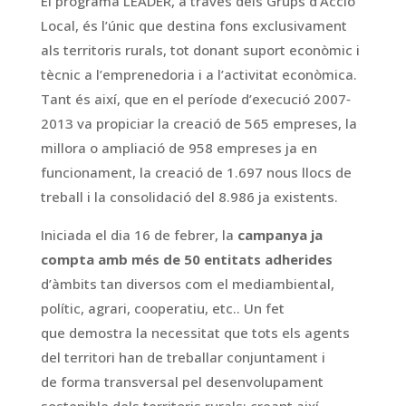
El programa LEADER, a través dels Grups d’Acció
Local, és l’únic que destina fons exclusivament
als territoris rurals, tot donant suport econòmic i
tècnic a l’emprenedoria i a l’activitat econòmica.
Tant és així, que en el període d’execució 2007‐
2013 va propiciar la creació de 565 empreses, la
millora o ampliació de 958 empreses ja en
funcionament, la creació de 1.697 nous llocs de
treball i la consolidació del 8.986 ja existents.
Iniciada el dia 16 de febrer, la
campanya ja
compta amb més de 50 entitats adherides
d’àmbits tan diversos com el mediambiental,
polític, agrari, cooperatiu, etc.. Un fet
que demostra la necessitat que tots els agents
del territori han de treballar conjuntament i
de forma transversal pel desenvolupament
sostenible dels territoris rurals; creant així